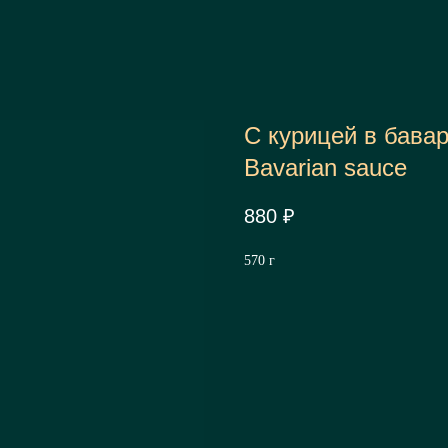
С курицей в бавар
Bavarian sauce
880
₽
570 г