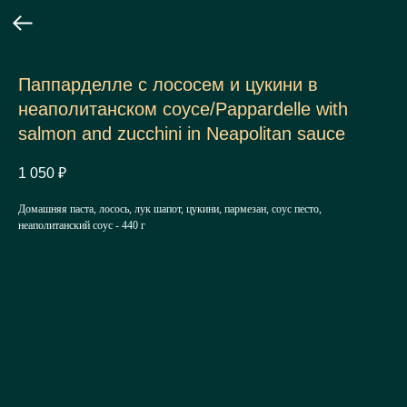
Паппарделле с лососем и цукини в
неаполитанском соусе/Pappardelle with
salmon and zucchini in Neapolitan sauce
1 050
₽
Домашняя паста, лосось, лук шапот, цукини, пармезан, соус песто,
неаполитанский соус - 440 г