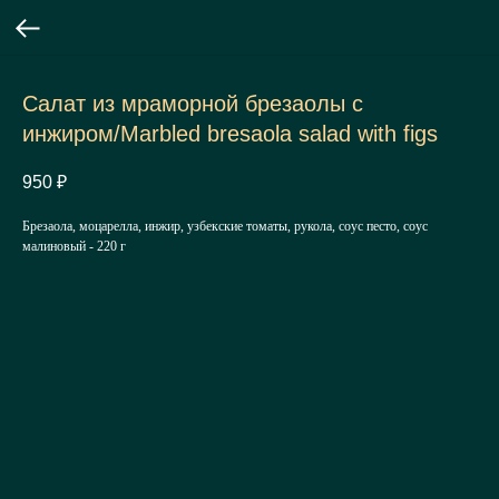
Салат из мраморной брезаолы с
инжиром/Marbled bresaola salad with figs
950
₽
Брезаола, моцарелла, инжир, узбекские томаты, рукола, соус песто, соус
малиновый - 220 г