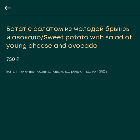
Батат с салатом из молодой брынзы
и авокадо/Sweet potato with salad of
young cheese and avocado
750
₽
Батат печёный, брынза, авокадо, редис, песто - 290 г